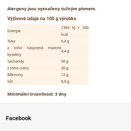
Alergeny jsou vyznačeny tučným písmem.
Výživové údaje na 100 g výrobku
1393 kJ / 330
Energie
kcal
Tuky
6,4 g
z toho nasycené mastné
4,4 g
kyseliny
Sacharidy
56 g
z toho cukry
20 g
Bílkoviny
12 g
Sůl
0,9 g
Minimální trvanlivost:
3 dny
Z
á
Facebook
p
a