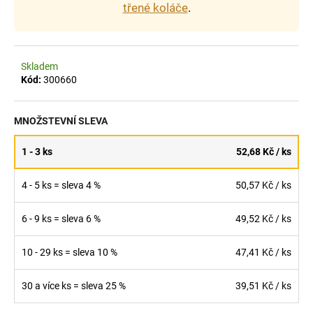
č
třené koláče
.
u
j
e
m
Skladem
e
Kód:
300660
GRISSINI
MNOŽSTEVNÍ SLEVA
ROLOVANÉ
SLANÉ
1 - 3 ks
52,68 Kč
/ ks
90
G
4 - 5 ks = sleva 4 %
50,57 Kč
/ ks
25,80
Kč
6 - 9 ks = sleva 6 %
49,52 Kč
/ ks
10 - 29 ks = sleva 10 %
47,41 Kč
/ ks
30 a více ks = sleva 25 %
39,51 Kč
/ ks