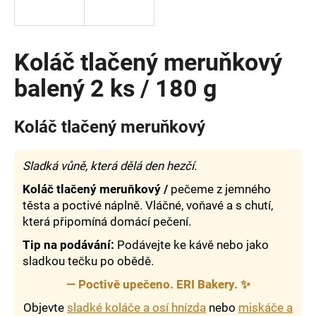
a
j
í
Koláč tlačený meruňkový
t
balený 2 ks / 180 g
?
Koláč tlačený meruňkový
HLEDAT
Sladká vůně, která dělá den hezčí.
Koláč tlačený meruňkový /
pečeme z jemného
těsta a poctivé náplně. Vláčné, voňavé a s chutí,
která připomíná domácí pečení.
D
o
Tip na podávání:
Podávejte ke kávě nebo jako
p
sladkou tečku po obědě.
o
—
Poctivě upečeno. ERI Bakery.
✨
r
u
Objevte
sladké koláče a osí hnízda
nebo
miskáče a