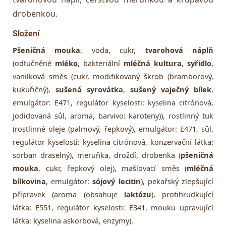
drobenkou.
Složení
Pšeničná mouka
, voda, cukr,
tvarohová náplň
(odtučněné
mléko
, bakteriální
mléčná kultura
,
syřidlo
,
vanilková směs (cukr, modifikovaný škrob (bramborový,
kukuřičný),
sušená syrovátka
,
sušený vaječný bílek
,
emulgátor: E471, regulátor kyselosti: kyselina citrónová,
jodidovaná sůl, aroma, barvivo: karoteny)), rostlinný tuk
(rostlinné oleje (palmový, řepkový), emulgátor: E471, sůl,
regulátor kyselosti: kyselina citrónová, konzervační látka:
sorban draselný), meruňka, droždí, drobenka (
pšeničná
mouka
, cukr, řepkový olej), mašlovací směs (
mléčná
bílkovina
, emulgátor:
sójový lecitin
), pekařský zlepšující
přípravek (aroma (obsahuje
laktózu
), protihrudkující
látka: E551, regulátor kyselosti: E341, mouku upravující
látka: kyselina askorbová, enzymy).