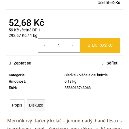
Ušetříte
0 Kč
52,68 Kč
59 Kč včetně DPH
Měrná
292,67 Kč / 1 kg
cena:
DO KOŠÍKU
Zeptat se
Sdílet
Kategorie
:
Sladké koláče a osí hnízda
Hmotnost
:
0.18 kg
EAN
:
8586013743063
Popis
Diskuze
Meruňkový tlačený koláč – jemné nadýchané těsto s
tvarohovou náplí, čerstvou meruňkou a křupavou