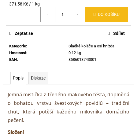
Měrná
371,58 Kč / 1 kg
cena:
DO KOŠÍKU
Zeptat se
Sdílet
Kategorie
:
Sladké koláče a osí hnízda
Hmotnost
:
0.12 kg
EAN
:
8586013743001
Popis
Diskuze
Jemná mistička z třeného makového těsta, doplněná
o bohatou vrstvu švestkových povidlů – tradični
chuť, která potěší každého milovníka domácího
pečení.
Složení