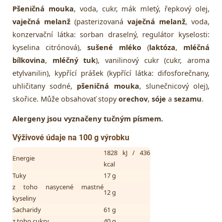
Pšeničná mouka
, voda, cukr, mák mletý, řepkový olej,
vaječná melanž
(pasterizovaná
vaječná melanž
, voda,
konzervační látka: sorban draselný, regulátor kyselosti:
kyselina citrónová),
sušené mléko
(
laktóza
,
mléčná
bílkovina
,
mléčný tuk
), vanilinový cukr (cukr, aroma
etylvanilin), kypřící prášek (kypřící látka: difosforečnany,
uhličitany sodné,
pšeničná mouka
, slunečnicový olej),
skořice. Může obsahovať stopy
orechov
,
sóje
a
sezamu
.
Alergeny jsou vyznačeny tučným písmem.
Výživové údaje na 100 g výrobku
1828 kJ / 436
Energie
kcal
Tuky
17 g
z toho nasycené mastné
12 g
kyseliny
Sacharidy
61 g
z toho cukry
40 g