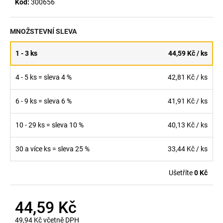
č
Kód:
300656
u
j
MNOŽSTEVNÍ SLEVA
e
m
1 - 3 ks
44,59 Kč
/ ks
e
4 - 5 ks = sleva 4 %
42,81 Kč
/ ks
CHRUMKÁČE
CIBULOVÉ
6 - 9 ks = sleva 6 %
41,91 Kč
/ ks
90
G
24,91
10 - 29 ks = sleva 10 %
40,13 Kč
/ ks
Kč
30 a více ks = sleva 25 %
33,44 Kč
/ ks
Ušetříte
0 Kč
44,59 Kč
49,94 Kč včetně DPH