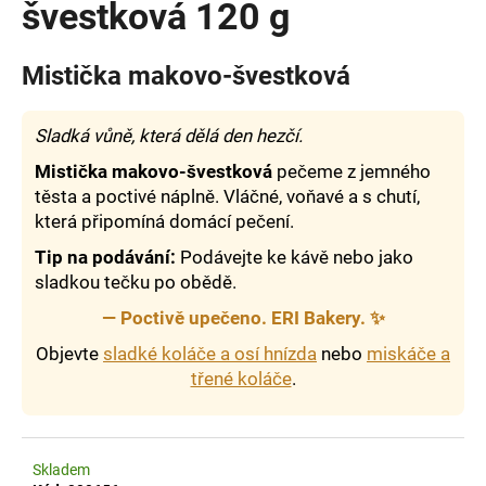
švestková 120 g
a
j
Mistička makovo-švestková
í
t
Sladká vůně, která dělá den hezčí.
?
Mistička makovo-švestková
pečeme z jemného
těsta a poctivé náplně. Vláčné, voňavé a s chutí,
která připomíná domácí pečení.
HLEDAT
Tip na podávání:
Podávejte ke kávě nebo jako
sladkou tečku po obědě.
—
Poctivě upečeno. ERI Bakery.
✨
D
Objevte
sladké koláče a osí hnízda
nebo
miskáče a
o
třené koláče
.
p
o
r
u
Skladem