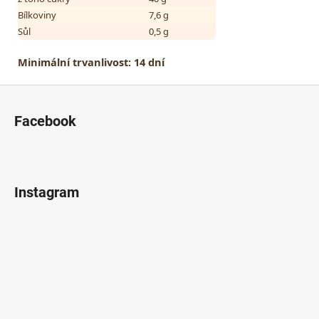
Bílkoviny
7,6 g
Sůl
0,5 g
Minimální trvanlivost:
14 dní
Z
á
Facebook
p
a
t
í
Instagram