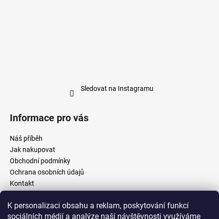
Sledovat na Instagramu
Informace pro vás
Náš příběh
Jak nakupovat
Obchodní podmínky
Ochrana osobních údajů
Kontakt
Doručení a platba
K personalizaci obsahu a reklam, poskytování funkcí
Reklamační řád
sociálních médií a analýze naší návštěvnosti využíváme
Velkoobchodní spolupráce