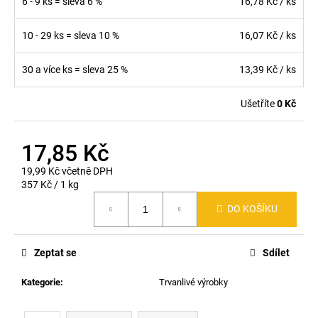
6 - 9 ks = sleva 6 %
16,78 Kč
/ ks
10 - 29 ks = sleva 10 %
16,07 Kč
/ ks
30 a více ks = sleva 25 %
13,39 Kč
/ ks
Ušetříte
0 Kč
17,85 Kč
19,99 Kč včetně DPH
Měrná
357 Kč / 1 kg
cena:
DO KOŠÍKU
Zeptat se
Sdílet
Kategorie
:
Trvanlivé výrobky