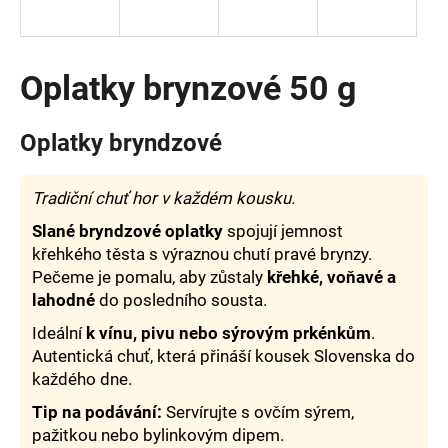
a
j
í
Oplatky brynzové 50 g
t
?
Oplatky bryndzové
Tradiční chuť hor v každém kousku.
Slané bryndzové oplatky
spojují jemnost
HLEDAT
křehkého těsta s výraznou chutí pravé brynzy.
Pečeme je pomalu, aby zůstaly
křehké, voňavé a
lahodné
do posledního sousta.
D
Ideální
k vínu, pivu nebo sýrovým prkénkům
.
o
Autentická chuť, která přináší kousek Slovenska do
p
každého dne.
o
r
Tip na podávání:
Servírujte s ovčím sýrem,
u
pažitkou nebo bylinkovým dipem.