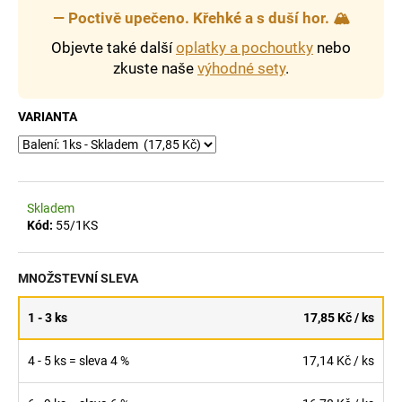
č
—
Poctivě upečeno. Křehké a s duší hor.
🏔️
u
j
Objevte také další
oplatky a pochoutky
nebo
e
zkuste naše
výhodné sety
.
m
e
VARIANTA
GRISSINI
ROLOVANÉ
SLANÉ
90
Skladem
G
Kód:
55/1KS
25,80
Kč
MNOŽSTEVNÍ SLEVA
1 - 3 ks
17,85 Kč
/ ks
4 - 5 ks = sleva 4 %
17,14 Kč
/ ks