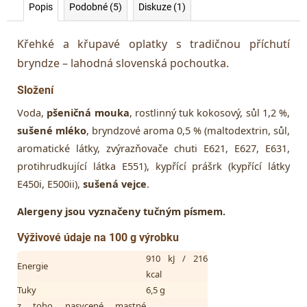
Popis
Podobné (5)
Diskuze (1)
Křehké a křupavé oplatky s tradičnou příchutí
bryndze – lahodná slovenská pochoutka.
Složení
Voda,
pšeničná mouka
, rostlinný tuk kokosový, sůl 1,2 %,
sušené mléko
, bryndzové aroma 0,5 % (maltodextrin, sůl,
aromatické látky, zvýrazňovače chuti E621, E627, E631,
protihrudkující látka E551), kypřící prášrk (kypřící látky
E450i, E500ii),
sušená vejce
.
Alergeny jsou vyznačeny tučným písmem.
Výživové údaje na 100 g výrobku
910 kJ / 216
Energie
kcal
Tuky
6,5 g
z toho nasycené mastné