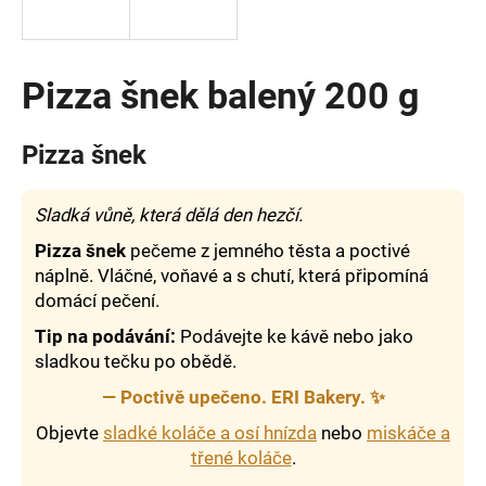
a
j
í
Pizza šnek balený 200 g
t
?
Pizza šnek
Sladká vůně, která dělá den hezčí.
Pizza šnek
pečeme z jemného těsta a poctivé
HLEDAT
náplně. Vláčné, voňavé a s chutí, která připomíná
domácí pečení.
Tip na podávání:
Podávejte ke kávě nebo jako
D
sladkou tečku po obědě.
o
p
—
Poctivě upečeno. ERI Bakery.
✨
o
Objevte
sladké koláče a osí hnízda
nebo
miskáče a
r
třené koláče
.
u