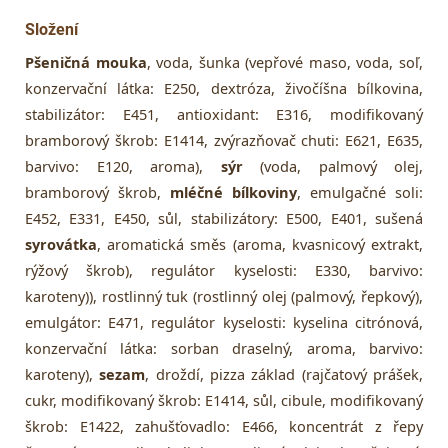
Složení
Pšeničná mouka
, voda, šunka (vepřové maso, voda, soľ,
konzervační látka: E250, dextróza, živočíšna bílkovina,
stabilizátor: E451, antioxidant: E316, modifikovaný
bramborový škrob: E1414, zvýrazňovač chuti: E621, E635,
barvivo: E120, aroma),
sýr
(voda, palmový olej,
bramborový škrob,
mléčné bílkoviny
, emulgačné soli:
E452, E331, E450, sůl, stabilizátory: E500, E401, sušená
syrovátka
, aromatická směs (aroma, kvasnicový extrakt,
rýžový škrob), regulátor kyselosti: E330, barvivo:
karoteny)), rostlinný tuk (rostlinný olej (palmový, řepkový),
emulgátor: E471, regulátor kyselosti: kyselina citrónová,
konzervační látka: sorban draselný, aroma, barvivo:
karoteny),
sezam
, droždí, pizza základ (rajčatový prášek,
cukr, modifikovaný škrob: E1414, sůl, cibule, modifikovaný
škrob: E1422, zahušťovadlo: E466, koncentrát z řepy