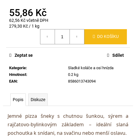
55,86 Kč
62,56 Kč včetně DPH
Měrná
279,30 Kč / 1 kg
cena:
DO KOŠÍKU
Zeptat se
Sdílet
Kategorie
:
Sladké koláče a osí hnízda
Hmotnost
:
0.2 kg
EAN
:
8586013743094
Popis
Diskuze
Jemné pizza šneky s chutnou šunkou, sýrem a
rajčatovo-bylinkovým základem – ideální slaná
pochoutka k snídani, na svačinu nebo menší oslavu.