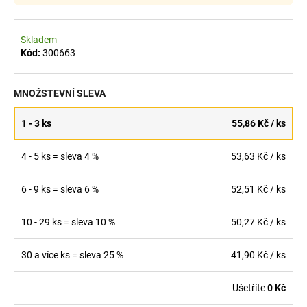
č
u
j
Skladem
e
Kód:
300663
m
e
MNOŽSTEVNÍ SLEVA
GRISSINI
1 - 3 ks
55,86 Kč
/ ks
ROLOVANÉ
SLANÉ
90
4 - 5 ks = sleva 4 %
53,63 Kč
/ ks
G
25,80
6 - 9 ks = sleva 6 %
52,51 Kč
/ ks
Kč
10 - 29 ks = sleva 10 %
50,27 Kč
/ ks
30 a více ks = sleva 25 %
41,90 Kč
/ ks
Ušetříte
0 Kč