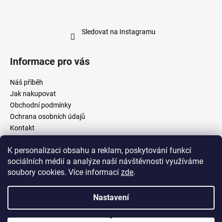
Sledovat na Instagramu
Informace pro vás
Náš příběh
Jak nakupovat
Obchodní podmínky
Ochrana osobních údajů
Kontakt
Doručení a platba
K personalizaci obsahu a reklam, poskytování funkcí
Reklamační řád
sociálních médií a analýze naší návštěvnosti využíváme
Velkoobchodní spolupráce
soubory cookies. Více informací
zde
.
Moje objednávka
Nastavení
Vytvořil Shoptet
Copyright 2026
eribakery.cz
. Všechna práva vyhrazena.
Upravit