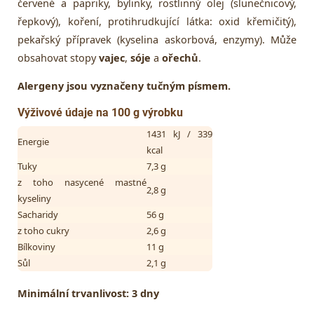
červené a papriky, bylinky, rostlinný olej (slunečnicový,
řepkový), koření, protihrudkující látka: oxid křemičitý),
pekařský přípravek (kyselina askorbová, enzymy). Může
obsahovat stopy
vajec
,
sóje
a
ořechů
.
Alergeny jsou vyznačeny tučným písmem.
Výživové údaje na 100 g výrobku
1431 kJ / 339
Energie
kcal
Tuky
7,3 g
z toho nasycené mastné
2,8 g
kyseliny
Sacharidy
56 g
z toho cukry
2,6 g
Bílkoviny
11 g
Sůl
2,1 g
Minimální trvanlivost:
3 dny