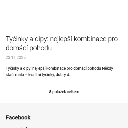
Tyčinky a dipy: nejlepší kombinace pro
domácí pohodu
23.11.2025
Tyčinky a dipy: nejlepší kombinace pro domácí pohodu Někdy
stačí málo – kvalitní tyčinky, dobrý d...
8
položek celkem
O
v
Z
l
á
á
Facebook
d
p
a