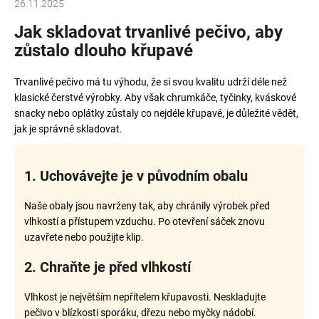
26.11.2025
Jak skladovat trvanlivé pečivo, aby
zůstalo dlouho křupavé
Trvanlivé pečivo má tu výhodu, že si svou kvalitu udrží déle než
klasické čerstvé výrobky. Aby však chrumkáče,
tyčinky
,
kváskové
snacky
nebo
oplátky
zůstaly co nejdéle křupavé, je důležité vědět,
jak je správně skladovat.
1. Uchovávejte je v původním obalu
Naše obaly jsou navrženy tak, aby chránily výrobek před
vlhkostí a přístupem vzduchu. Po otevření sáček znovu
uzavřete nebo použijte klip.
2. Chraňte je před vlhkostí
Vlhkost je největším nepřítelem křupavosti. Neskladujte
pečivo v blízkosti sporáku, dřezu nebo myčky nádobí.