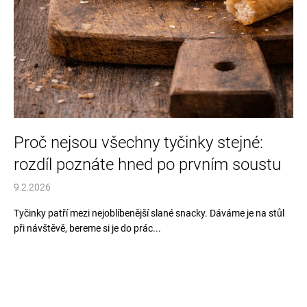
a
j
í
t
?
Proč nejsou všechny tyčinky stejné:
HLEDAT
rozdíl poznáte hned po prvním soustu
9.2.2026
Tyčinky patří mezi nejoblíbenější slané snacky. Dáváme je na stůl
D
při návštěvě, bereme si je do prác...
o
p
o
r
u